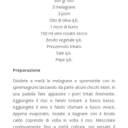
300 gr riso
3 melagrane
3 porri
Olio di oliva q.b.
1 noce di burro
100 ml vino rosato secco
Brodo vegetale q.b.
Prezzemolo tritato
Sale q.b.
Pepe q.b.
Preparazione
Dividete a metà le melagrane e spremetele con lo
spremiagrumi lasciando da parte alcuni chicchi interi. In
una padella fate appassire i porri tritati finemente.
Aggiungete il riso e fatelo tostare a fuoco basso.
Aggiungete il vino e fatelo sfumare a fuoco vivace.
Appena evaporato, iniziate a bagnare con il brodo
caldo coprendo di volta in volta il riso. Mescolate
continuamente fino a metà cottura, poi versate il