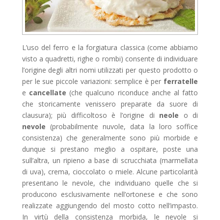
L’uso del ferro e la forgiatura classica (come abbiamo
visto a quadretti, righe o rombi) consente di individuare
l’origine degli altri nomi utilizzati per questo prodotto o
per le sue piccole variazioni: semplice è per
ferratelle
e
cancellate
(che qualcuno riconduce anche al fatto
che storicamente venissero preparate da suore di
clausura); più difficoltoso è l’origine di
neole
o di
nevole
(probabilmente nuvole, data la loro soffice
consistenza) che generalmente sono più morbide e
dunque si prestano meglio a ospitare, poste una
sull’altra, un ripieno a base di scrucchiata (marmellata
di uva), crema, cioccolato o miele. Alcune particolarità
presentano le nevole, che individuano quelle che si
producono esclusivamente nell’ortonese e che sono
realizzate aggiungendo del mosto cotto nell’impasto.
In virtù della consistenza morbida, le nevole si