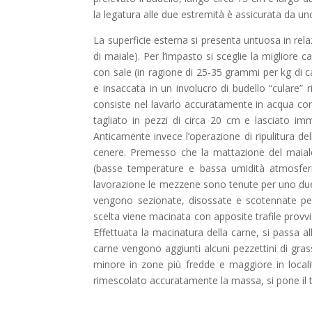
la legatura alle due estremità è assicurata da u
La superficie esterna si presenta untuosa in relaz
di maiale). Per l’impasto si sceglie la migliore
con sale (in ragione di 25-35 grammi per kg di 
e insaccata in un involucro di budello “culare” r
consiste nel lavarlo accuratamente in acqua co
tagliato in pezzi di circa 20 cm e lasciato i
Anticamente invece l’operazione di ripulitura de
cenere. Premesso che la mattazione del maiale
(basse temperature e bassa umidità atmosferic
lavorazione le mezzene sono tenute per uno due g
vengono sezionate, disossate e scotennate per 
scelta viene macinata con apposite trafile provvis
Effettuata la macinatura della carne, si passa a
carne vengono aggiunti alcuni pezzettini di grass
minore in zone più fredde e maggiore in local
rimescolato accuratamente la massa, si pone il t