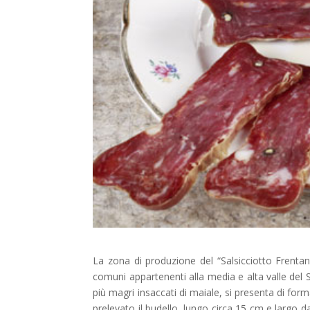
La zona di produzione del “Salsicciotto Frentan
comuni appartenenti alla media e alta valle del S
più magri insaccati di maiale, si presenta di form
prelevato il budello, lungo circa 15 cm e largo d