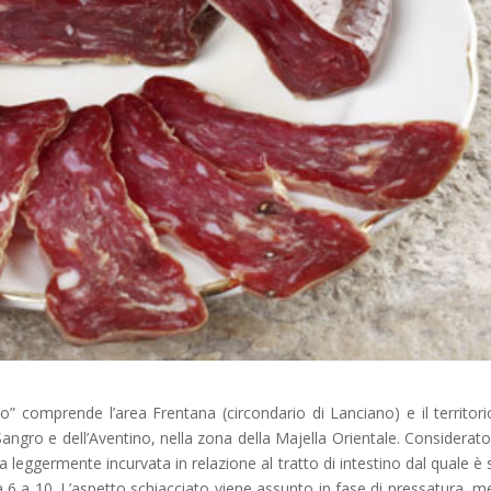
o” comprende l’area Frentana (circondario di Lanciano) e il territori
angro e dell’Aventino, nella zona della Majella Orientale. Considerato 
a leggermente incurvata in relazione al tratto di intestino dal quale è 
a 6 a 10. L’aspetto schiacciato viene assunto in fase di pressatura, m