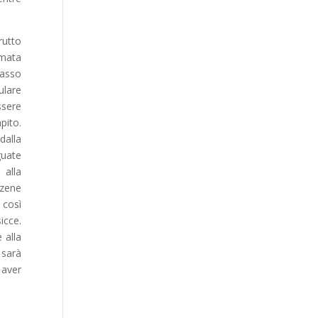
rutto
amata
rasso
ulare
ssere
pito.
dalla
guate
 alla
zzene
 così
icce.
 alla
 sarà
 aver