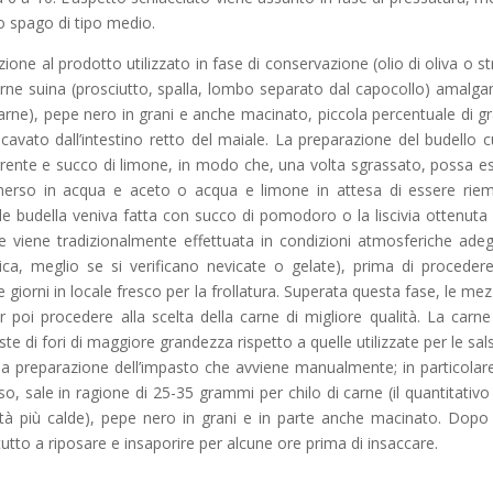
no spago di tipo medio.
ione al prodotto utilizzato in fase di conservazione (olio di oliva o st
 carne suina (prosciutto, spalla, lombo separato dal capocollo) amalg
carne), pepe nero in grani e anche macinato, piccola percentuale di g
icavato dall’intestino retto del maiale. La preparazione del budello c
rrente e succo di limone, in modo che, una volta sgrassato, possa e
mmerso in acqua e aceto o acqua e limone in attesa di essere riem
lle budella veniva fatta con succo di pomodoro o la liscivia ottenuta 
 viene tradizionalmente effettuata in condizioni atmosferiche ade
a, meglio se si verificano nevicate o gelate), prima di procedere
iorni in locale fresco per la frollatura. Superata questa fase, le me
poi procedere alla scelta della carne di migliore qualità. La carne
te di fori di maggiore grandezza rispetto a quelle utilizzate per le sals
lla preparazione dell’impasto che avviene manualmente; in particolare
o, sale in ragione di 25-35 grammi per chilo di carne (il quantitativo
ità più calde), pepe nero in grani e in parte anche macinato. Dopo
utto a riposare e insaporire per alcune ore prima di insaccare.